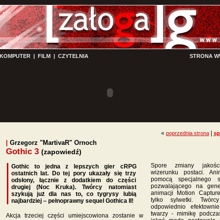
KOMPUTER
|
FILM
|
CZYTELNIA
STRONA 
«
|
poprzednia strona
sp
|
Grzegorz "MartivaR" Ornoch
Gothic 3
(zapowiedź)
Spore zmiany jakośc
Gothic to jedna z lepszych gier cRPG
wizerunku postaci. A
ostatnich lat. Do tej pory ukazały się trzy
pomocą specjalnego s
odsłony, łącznie z dodatkiem do części
pozwalającego na gene
drugiej (Noc Kruka). Twórcy natomiast
animacji Motion Captur
szykują już dla nas to, co tygrysy lubią
tylko sylwetki. Twór
najbardziej – pełnoprawny sequel Gothica II!
odpowiednio efektowni
twarzy - mimikę podcz
Akcja trzeciej części umiejscowiona zostanie w