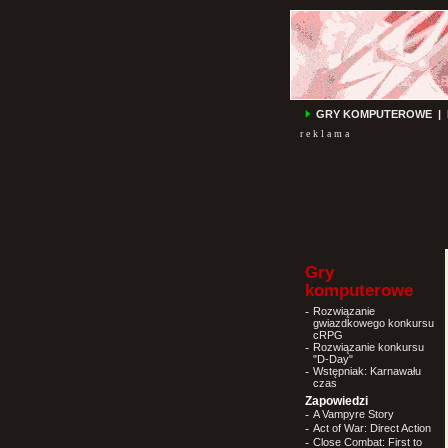
GRY KOMPUTEROWE
|
r e k l a m a
Gry
komputerowe
-
Rozwiązanie
gwiazdkowego konkursu
cRPG
-
Rozwiązanie konkursu
"D-Day"
-
Wstępniak: Karnawału
czas
Zapowiedzi
-
A Vampyre Story
-
Act of War: Direct Action
-
Close Combat: First to