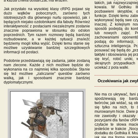
a każda chwila dostarczać ma wrażeń.
takich, jak najzwyczajnie
kowala. W Gothiku I
Jak przystało na wysokiej klasy cRPG pojawi się
pozbawieni skryptów, o
dużo wątków pobocznych, zarówno tych
funkcje. Dzięki temu zab
istotniejszych dla głównego nurtu opowieści, jak i
wykonywać będą swe czy
będących niejako ozdobnikami dla fabuły. Również
inaczej. Z kolejnym n
interaktywność z postaciami niezależnymi zostanie
sposób podejdą do kont
znacznie poprawiona w stosunku do odsłon
lub nowych zajęć. P
poprzednich. Tym razem rozmowy będą bardziej
zachowaniami oponent
rozbudowane, a w każdej sytuacji znaleźć
podają do informacji,
będziemy mogli kilka wyjść. Dzięki temu stanie się
sztuczna inteligencja. P
możliwe uzyskiwanie bardziej szczegółowych
posuwać się będą do „pr
informacji od postaci.
taktyki i stosowania jej 
się kryć, robić uniki,
Podobnie przedstawiają się zadania, jakie zostaną
skrajnych przypadkach 
nam zlecone. Każde z nich możliwe będzie do
uciekać z pola walki.
wykonania na co najmniej kilka sposobów. Stanie
się też możliwe „zaliczanie” questów zarówno
walką, jak i sposobami znacznie bardziej
Oczekiwania jak zwy
dyplomatycznymi.
Nie ma co ukrywać, fani p
spodziewają się bard
twórców, jak widać, są ob
się tylko na nich, to
murowanym hicie. Dwie p
nie zawiodły i okazały
pozycjami dla fanów cRP
czytacie te słowa maci
jesteście w trakcie „Nocy
dodatku do Gothika II. M
jak się ma forma progra