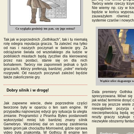
Twórcy wiele rzeczy trzy
Nie wiemy np. czy w trz
będzie w końcu wyposaż
zauważyłem również 
systemie czarów i nowych
Co wygląda groźniej: ten pan, czy jego ostrza?
Tak jak w poprzednich „Gothikach”, tak i tu niemałą
rolę odegra reputacja gracza. Ta zależeć ma tylko
od nas i naszych poczynań w świecie gry. Za
odciążanie świata od wszelakiego zła ludzie w
pobliskich miastach będą życzliwi dla kierowanej
przez nas postaci, stanie się on dla nich
bohaterem. Twórcy nie zapomnieli jednak o tych
graczach, którzy preferują bardziej „ostre” metody
rozgrywki. Od naszych poczynań zależeć będzie
także zakończenie gry.
Wązkie ulice skąpanego w
Dobry silnik i w drogę!
Data premiery Gothika 
sprecyzowana. Mówi się 
jak widać terminie dosyć
Jak zapewne wiecie, dwie poprzednie części
może się jeszcze wiele z
tworzone były w oparciu o ten sam engine. W
niewątpliwie pozycja 
przypadku najnowszej edycji gry sytuacja ta uległa
niecierpliwością będą w
zmianie. Programiści z Piranha Bytes postanowili
reszty graczy szykuje 
wykorzystać mniej lub bardziej znany silnik
niezwykle obszerny fant
Gamebryo. Wcześniej dał on szansę zaistnienia
takim grom jak chociażby Morrowind, gdzie oprawa
video była znakomita. W Gothicu III engine ten