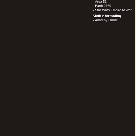
-
Area 51
-
Earth 2160
-
Star Wars Empire At War
Słoik z formaliną
-
Anarchy Online