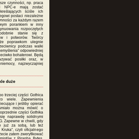
jsze czynności, np. praca
II NPC-e mają zostać
kreślających ściśle ich
iegowi postaci niezależne
nności za każdym razem
owym porankiem w inny
ynuowania rozpoczętych
odobnie stanie się z
ów i potworów. Twórcy
 że poprawkom ulegnie
rzeciwnicy podczas walki
zemyślenia” odpowiedniej
przeciwko bohaterowi. Będą
 wzywać posiłki oraz, w
niemocy, najzwyczajniej
kle duże
o trzeciej części Gothica
zo wiele. Zapewnienia
iecujące i jeśliby opierać
 śmiało można mówić o
oprzednie części Gothika
 się naprawdę solidnymi
G. Zapewne w chwili, gdy
e już za sobą, lub też
 Kruka”, czyli oficjalnego
ożecie zatem zweryfikować
mistów z Piranha Bytes.