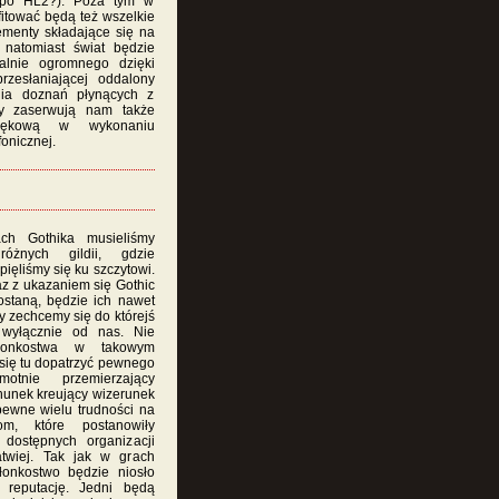
 po HL2?). Poza tym w
itować będą też wszelkie
ementy składające się na
natomiast świat będzie
alnie ogromnego dzięki
rzesłaniającej oddalony
nia doznań płynących z
cy zaserwują nam także
więkową w wykonaniu
fonicznej.
ch Gothika musieliśmy
óżnych gildii, gdzie
ięliśmy się ku szczytowi.
az z ukazaniem się Gothic
zostaną, będzie ich nawet
zy zechcemy się do którejś
 wyłącznie od nas. Nie
łonkostwa w takowym
 się tu dopatrzyć pewnego
otnie przemierzający
hunek kreujący wizerunek
ewne wielu trudności na
om, które postanowiły
 dostępnych organizacji
atwiej. Tak jak w grach
złonkostwo będzie niosło
reputację. Jedni będą