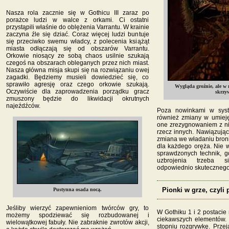
Nasza rola zacznie się w Gothicu III zaraz po
porażce ludzi w walce z orkami. Ci ostatni
przystąpili właśnie do oblężenia Varrantu. W krainie
zaczyna źle się dziać. Coraz więcej ludzi buntuje
się przeciwko swemu władcy, z polecenia książąt
miasta odłączają się od obszarów Varrantu.
Orkowie niosący ze sobą chaos usilnie szukają
czegoś na obszarach obleganych przez nich miast.
Nasza główna misja skupi się na rozwiązaniu owej
zagadki. Będziemy musieli dowiedzieć się, co
sprawiło agresję oraz czego orkowie szukają.
Wygląda groźnie, ale w 
Oczywiście dla zaprowadzenia porządku gracz
skrzyw
zmuszony będzie do likwidacji okrutnych
najeźdźców.
Poza nowinkami w syst
również zmiany w umieję
one zrezygnowaniem z ni
rzecz innych. Nawiązują
zmiana we władaniu bronią
dla każdego oręża. Nie w
sprawdzonych technik, g
uzbrojenia trzeba 
odpowiednio skutecznego 
Pionki w grze, czyli 
Pustynna osada nocą.
Jeśliby wierzyć zapewnieniom twórców gry, to
W Gothiku 1 i 2 postacie
możemy spodziewać się rozbudowanej i
ciekawszych elementów.
wielowątkowej fabuły. Nie zabraknie zwrotów akcji,
stopniu rozgrywkę. Przej