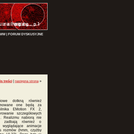
WWW
|
FORUM DYSKUSYJNE
|
»
is treści
następna strona
iowe dotkną również
nimowane one będą za
ilnika EMotion FX 2,
rowanie szczegółowych
e. Realizmu nabiorą nie
cy zadbają również o
e wyglądające animacje
as rozmów (hmm, czyżby