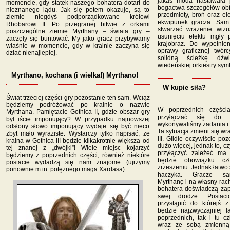
jakaś moda nastawała
momencie, gdy statek naszego bohatera dotarł do
bogactwa szczegółów obf
nieznanego lądu. Jak się potem okazuje, są to
przedmioty, broń oraz el
ziemie niegdyś podporządkowane królowi
ekwipunek gracza. Sam 
Rhobarowi II. Po przegranej bitwie z orkami
stwarzać wrażenie wizu
poszczególne ziemie Myrthany – świata gry –
usunięciu efektu mgły p
zaczęły się buntować. My jako gracz przybywamy
krajobraz. Do wypełnie
właśnie w momencie, gdy w krainie zaczyna się
oprawy graficznej twór
dziać nienajlepiej.
solidną ścieżkę dź
wiedeńskiej orkiestry sym
Myrthano, kochana (i wielka!) Myrthano!
W kupie siła?
Świat trzeciej części gry pozostanie ten sam. Wciąż
będziemy podróżować po krainie o nazwie
W poprzednich częścia
Myrthana. Pamiętacie Gothica II, gdzie obszar gry
przyłączać się do r
był iście imponujący? W przypadku najnowszej
wykonywaliśmy zadania i p
odsłony słowo imponujący wydaje się być nieco
Ta sytuacja zmieni się wr
zbyt mało wyraziste. Wystarczy tylko napisać, że
III. Gildie oczywiście po
kraina w Gothica III będzie kilkakrotnie większa od
dużo więcej, jednak to, c
tej znanej z „dwójki”! Wiele miejsc kojarzyć
przyłączyć zależeć ma
będziemy z poprzednich części, również niektóre
będzie obowiązku cz
postacie wydadzą się nam znajome (ujrzymy
zrzeszeniu. Jednak łatwo
ponownie m.in. potężnego maga Xardasa).
haczyka. Gracze sam
Myrthanę i na własny rac
bohatera doświadczą zap
swej drodze. Postaci
przystąpić do którejś z
będzie najzwyczajniej ł
poprzednich, tak i tu c
wraz ze sobą zmienną 