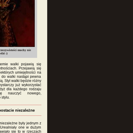
rzeczywistości muchy nie
dzi :)
emie walki pojawią się
tnościach. Przejawią się
ektórych umiejętności na
c do walki nastąpi pewna
. Styl walki będzie różny
ystarczy już wykorzystać
dyż dla każdego rodzaju
się nauczyć nowego,
stylu.
postacie niezależne
 niezależne były jednym z
 Urealniały one w dużym
awiało się to w rzeczach