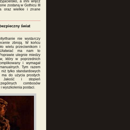
zyjacielsko, a inni wręcz
lone zostaną w Gothicu III
a oraz wielkie i znane
ebezpieczny świat
yrthanie nie wystarczy
ecenie zbroją. W końcu
oło wielu przeciwnikom i
 Ułatwiać ma nam to
 Poprawie ulegnie miedzy
w, który w poprzednich
komplikowany i wymagał
 manualnych. Tym razem
 niż tylko standardowych
 ma do użycia prostych
y. Jakość i stopień
czególnych combosów
i wyszkolenia postaci.