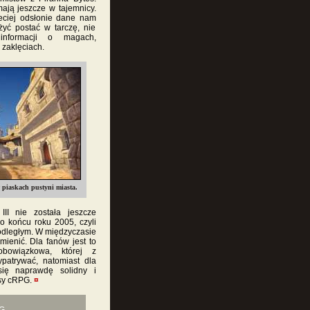
mają jeszcze w tajemnicy.
eciej odsłonie dane nam
yć postać w tarczę, nie
informacji o magach,
 zaklęciach.
 piaskach pustyni miasta.
III nie została jeszcze
o końcu roku 2005, czyli
 odległym. W międzyczasie
mienić. Dla fanów jest to
obowiązkowa, której z
ypatrywać, natomiast dla
się naprawdę solidny i
asy cRPG.
¤