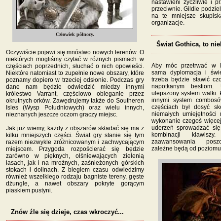
nastawieni życzliwie i pr
przeciwnie. Gildie podzie
na te mniejsze skupisk
organizacje.
Człowiek północy.
Świat Gothica, to ni
Oczywiście pojawi się mnóstwo nowych terenów. O
niektórych mogliśmy czytać w różnych pismach w
Aby móc przetrwać w M
częściach poprzednich, słuchać o nich opowieści.
sama dyplomacja i świ
Niektóre natomiast to zupełnie nowe obszary, które
trzeba będzie stawić cz
poznamy dopiero w trzeciej odsłonie. Podczas gry
napotkanym bestiom.
dane nam będzie odwiedzić miedzy innymi
ulepszony system walki.
królestwo Varrant, częściowo obleganie przez
innymi system combosó
okrutnych orków. Zawędrujemy także do Southeren
częściach był dosyć s
Isles (Wysp Południowych) oraz wielu innych,
niemałych umiejętności
nieznanych jeszcze oczom graczy miejsc.
wykonanie czegoś więcej
uderzeń sprowadzać się
Jak już wiemy, każdy z obszarów składać się ma z
kombinacji klawisz
kilku mniejszych części. Świat gry stanie się tym
zaawansowania posz
razem niezwykle zróżnicowanym i zachwycającym
zależne będą od poziomu 
miejscem. Przygoda rozpościerać się będzie
zarówno w pięknych, olśniewających zielenią
lasach, jak i na mroźnych, zaśnieżonych górskich
stokach i dolinach. Z biegiem czasu odwiedzimy
również wszelkiego rodzaju bagniste tereny, gęste
dżungle, a nawet obszary pokryte gorącym
piaskiem pustyni.
Znów źle się dzieje, czas wkroczyć...