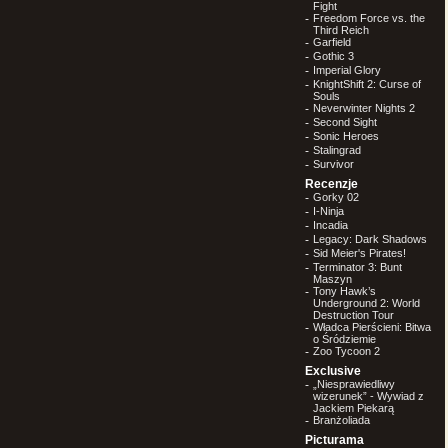
Fight
-
Freedom Force vs. the
Third Reich
-
Garfield
-
Gothic 3
-
Imperial Glory
-
KnightShift 2: Curse of
Souls
-
Neverwinter Nights 2
-
Second Sight
-
Sonic Heroes
-
Stalingrad
-
Survivor
Recenzje
-
Gorky 02
-
I-Ninja
-
Incadia
-
Legacy: Dark Shadows
-
Sid Meier's Pirates!
-
Terminator 3: Bunt
Maszyn
-
Tony Hawk’s
Underground 2: World
Destruction Tour
-
Władca Pierścieni: Bitwa
o Śródziemie
-
Zoo Tycoon 2
Exclusive
-
„Niesprawiedliwy
wizerunek” - Wywiad z
Jackiem Piekarą
-
Branżoliada
Picturama